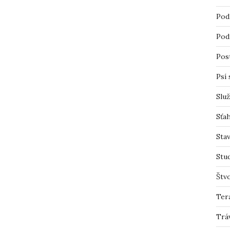
Pod
Pod
Pos
Psí 
Slu
Sťah
Sta
Stu
Štv
Ter
Trá