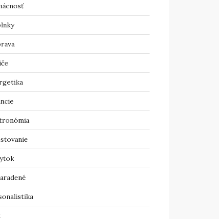
ácnosť
lnky
rava
iče
rgetika
ancie
tronómia
estovanie
ytok
aradené
onalistika
t