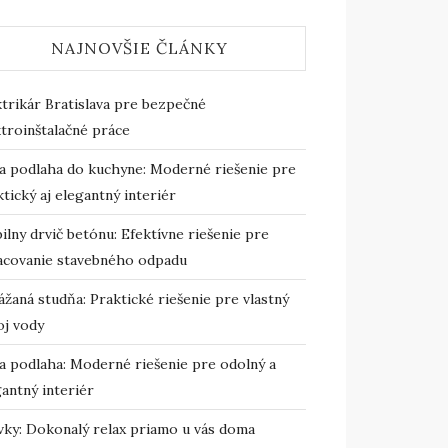
NAJNOVŠIE ČLÁNKY
ktrikár Bratislava pre bezpečné
troinštalačné práce
ta podlaha do kuchyne: Moderné riešenie pre
tický aj elegantný interiér
lny drvič betónu: Efektívne riešenie pre
acovanie stavebného odpadu
žaná studňa: Praktické riešenie pre vlastný
oj vody
ta podlaha: Moderné riešenie pre odolný a
antný interiér
ivky: Dokonalý relax priamo u vás doma