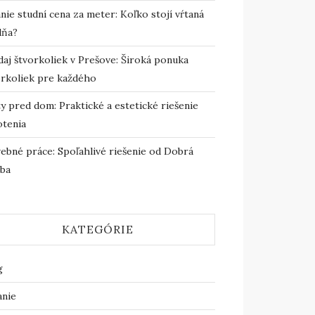
nie studní cena za meter: Koľko stojí vŕtaná
dňa?
daj štvorkoliek v Prešove: Široká ponuka
orkoliek pre každého
y pred dom: Praktické a estetické riešenie
otenia
vebné práce: Spoľahlivé riešenie od Dobrá
vba
KATEGÓRIE
g
anie