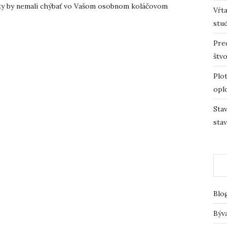
ezy by nemali chýbať vo Vašom osobnom koláčovom
Vŕta
stu
Pre
štv
Plot
opl
Sta
sta
Blo
Býv