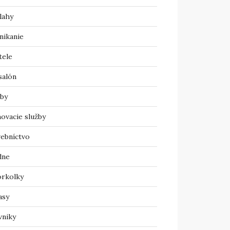
lahy
nikanie
tele
salón
žby
ovacie služby
vebníctvo
dne
orkolky
asy
vniky