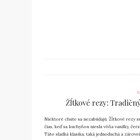
G
Žĺtkové rezy: Tradičný
Niektoré chute sa nezabúdajú. Žĺtkové rezy s
čias, keď sa kuchyňou niesla vôňa vanilky, čer
Táto sladká klasika, taká jednoduchá a zárove