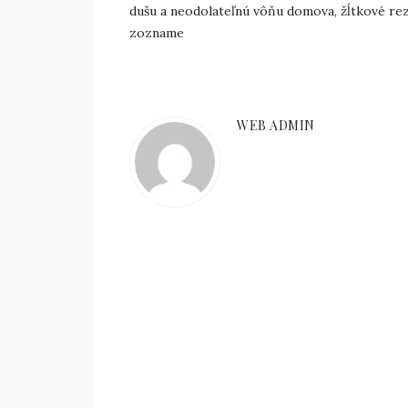
dušu a neodolateľnú vôňu domova, žĺtkové r
zozname
WEB ADMIN