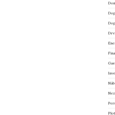
Dom
Dop
Dop
Drv
Ene
Fin
Gas
Inv
Náb
Nez
Pers
Plo