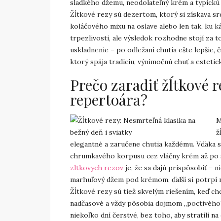
sladkého džemu, neodolateľný krém a typickú žĺ
Žĺtkové rezy sú dezertom, ktorý si získava srd
koláčového mixu na oslave alebo len tak, ku k
trpezlivosti, ale výsledok rozhodne stojí za 
uskladnenie – po odležaní chutia ešte lepšie, č
ktorý spája tradíciu, výnimočnú chuť a esteti
Prečo zaradiť žĺtkové 
repertoára?
M
ž
elegantné a zaručene chutia každému. Vďaka s
chrumkavého korpusu cez vláčny krém až po 
zltkovych rezov
je, že sa dajú prispôsobiť – n
marhuľový džem pod krémom, ďalší si potrpí 
Žĺtkové rezy sú tiež skvelým riešením, keď ch
nadčasové a vždy pôsobia dojmom „poctivého“
niekoľko dní čerstvé, bez toho, aby stratili na