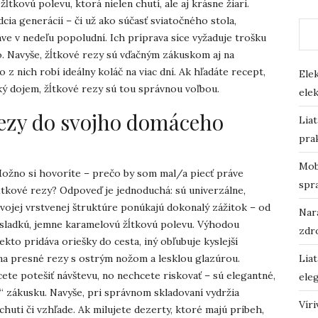
tkovú polevu, ktorá nielen chutí, ale aj krásne žiari.
cia generácií – či už ako súčasť sviatočného stola,
áve v nedeľu popoludní. Ich príprava síce vyžaduje trošku
to. Navyše, žĺtkové rezy sú vďačným zákuskom aj na
o z nich robí ideálny koláč na viac dní. Ak hľadáte recept,
Ele
cký dojem, žĺtkové rezy sú tou správnou voľbou.
elek
rezy do svojho domáceho
Lia
prak
Mobi
ožno si hovoríte – prečo by som mal/a piecť práve
spr
ĺtkové rezy? Odpoveď je jednoduchá: sú univerzálne,
vojej vrstvenej štruktúre ponúkajú dokonalý zážitok – od
Nará
sladkú, jemne karamelovú žĺtkovú polevu. Výhodou
zdr
iekto pridáva oriešky do cesta, iný obľubuje kyslejší
na presné rezy s ostrým nožom a lesklou glazúrou.
Lia
cete potešiť návštevu, no nechcete riskovať – sú elegantné,
eleg
 zákusku. Navyše, pri správnom skladovaní vydržia
Vír
 chuti či vzhľade. Ak milujete dezerty, ktoré majú príbeh,