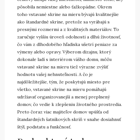
pôsobila nemiestne alebo ťažkopádne. Okrem
toho vstavané skrine na mieru bývajú kvalitnejšie
ako štandardné skrine, pretože sa vyrábajú s
presnými rozmermi a z kvalitných materiálov. To
zaručuje vyššiu úroveň odolnosti a dlhú životnosť,
čo vám z dlhodobého hľadiska ušetrí peniaze za
výmeny alebo opravy. Výberom dizajnu, ktorý
dokonale ladí s interiérom vášho domu, môžu
vstavané skrine na mieru tiež výrazne zvýšiť
hodnotu vašej nehnuteľnosti. A čo je
najdôležitejšie, tým, že poskytujú miesto pre
všetko, vstavané skrine na mieru pomáhajú
udržiavať organizovanejší a menej preplnený
domov, čo vedie k zlepšeniu životného prostredia.
Preto čoraz viac majiteľov domov upúšťa od
štandardných šatníkových skríň v snahe dosiahnuť
štýl, podstatu a funkčnosť.