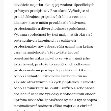
likvidácie majetku, ako aj jej znalosti špecifických
právnych predpisov v Bratislave. Vyžiadajte si
predchádzajúce prípadové štúdie a recenzie
klientov, ktoré môžu preukázať efektívnosť,
profesionalitu a dôveryhodnosť spoločnosti.
Vybraná spoločnosť by tiež mala mať širokú sieť
potenciálnych kupujúcich a realitných
profesionálov, aby zabezpečila účinný marketing
vašej nehnuteľnosti. Vždy zvážte úroveň
ponúkaného zákazníckeho servisu, najmä jeho
ústretovosť, pretože to svedčí o ich celkovom
profesionálnom prístupe k podnikaniu. Okrem
toho sa vyhnite unáhlenému rozhodnutiu na
základe atraktívnych nízkych poplatkov, namiesto
toho sa zamerajte na kvalitu služieb a schopnosť
dosiahnuť úspešné výsledky v dohodnutom období.
Správna likvidačná spoločnosť by mala byť schopná
maximalizovať hodnotu vášho majetku a chrániť