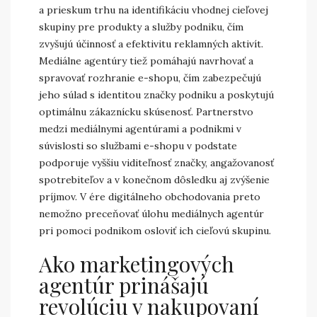
a prieskum trhu na identifikáciu vhodnej cieľovej
skupiny pre produkty a služby podniku, čím
zvyšujú účinnosť a efektivitu reklamných aktivít.
Mediálne agentúry tiež pomáhajú navrhovať a
spravovať rozhranie e-shopu, čím zabezpečujú
jeho súlad s identitou značky podniku a poskytujú
optimálnu zákaznícku skúsenosť. Partnerstvo
medzi mediálnymi agentúrami a podnikmi v
súvislosti so službami e-shopu v podstate
podporuje vyššiu viditeľnosť značky, angažovanosť
spotrebiteľov a v konečnom dôsledku aj zvýšenie
príjmov. V ére digitálneho obchodovania preto
nemožno preceňovať úlohu mediálnych agentúr
pri pomoci podnikom osloviť ich cieľovú skupinu.
Ako marketingových
agentúr prinášajú
revolúciu v nakupovaní