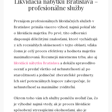
Likvidácia nábytku Bratislava –
profesionálne služby
Prenájom profesionálnych likvidačných služieb v
Bratislave prináša viacero výhod, najmä pokiaľ ide
o likvidáciu majetku. Po prvé, títo odborníci
disponujú dôležitými znalosťami, ktoré vychádzajú
z ich rozsiahlych skúseností v tejto oblasti, vďaka
čomu je celý proces efektívny a hodnota majetku
maximalizovaná. Rozumejú miestnemu trhu, ako aj
likvidácii nábytku Bratislava
a dokážu spravodlivo
oceniť a predať všetko od nehnuteľností až po
starožitnosti a jedinečné zberateľské predmety.
Ich sieť potenciálnych kupcov zabezpečuje, že
nehnuteľnosť sa maximálne zviditeľní.
Okrem toho vám ich služby pomôžu uvoľniť čas, čo
je výhodné najmä vtedy, ak je proces likvidácie
spôsobený stresujúcimi okolnosťami, ako je