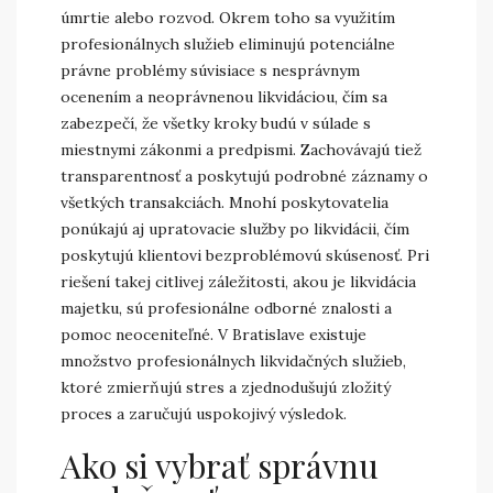
úmrtie alebo rozvod. Okrem toho sa využitím
profesionálnych služieb eliminujú potenciálne
právne problémy súvisiace s nesprávnym
ocenením a neoprávnenou likvidáciou, čím sa
zabezpečí, že všetky kroky budú v súlade s
miestnymi zákonmi a predpismi. Zachovávajú tiež
transparentnosť a poskytujú podrobné záznamy o
všetkých transakciách. Mnohí poskytovatelia
ponúkajú aj upratovacie služby po likvidácii, čím
poskytujú klientovi bezproblémovú skúsenosť. Pri
riešení takej citlivej záležitosti, akou je likvidácia
majetku, sú profesionálne odborné znalosti a
pomoc neoceniteľné. V Bratislave existuje
množstvo profesionálnych likvidačných služieb,
ktoré zmierňujú stres a zjednodušujú zložitý
proces a zaručujú uspokojivý výsledok.
Ako si vybrať správnu