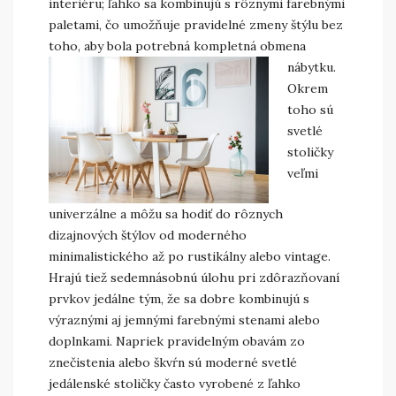
interiéru; ľahko sa kombinujú s rôznymi farebnými
paletami, čo umožňuje pravidelné zmeny štýlu bez
toho, aby bola potrebná kompletná obmena
nábytku.
Okrem
toho sú
svetlé
stoličky
veľmi
univerzálne a môžu sa hodiť do rôznych
dizajnových štýlov od moderného
minimalistického až po rustikálny alebo vintage.
Hrajú tiež sedemnásobnú úlohu pri zdôrazňovaní
prvkov jedálne tým, že sa dobre kombinujú s
výraznými aj jemnými farebnými stenami alebo
doplnkami. Napriek pravidelným obavám zo
znečistenia alebo škvŕn sú moderné svetlé
jedálenské stoličky často vyrobené z ľahko