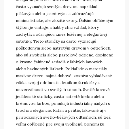
často vyznačujú svetlým drevom, napríklad
plážovým alebo jaseňovým, a zdôrazňujú
minimalistické, ale zložité vzory. Ďalším obľúbeným
štýlom je vintage, shabby chic vzhľad, ktorý
zachytáva očarujúcu zmes ležérnej a elegantnej
estetiky. Tieto stoličky sa často vyznačujú
poškodeným alebo natretým drevom v odtieňoch,
ako sú sivobiela alebo pastelové odtiene, doplnené
o krásne čalúnené sedadlá v ľahkých ľanových
alebo bavlnených látkach. Pokiaľ ide o materiály,
masívne drevo, najmä dubové, zostáva vyhľadávané
vďaka svojej odolnosti, detailom štruktúry a
univerzálnosti vo svetlých tónoch. Svetlé kovové
jedálenské stoličky, často natreté bielou alebo
krémovou farbou, ponúkajú industriálny nádych s
trochou elegancie. Ratan a prútie, lakované aj v
prirodzených svetlo-béžových odtieňoch, sú tiež
veľmi obľúbené pre svoju uvoľnenú, bohémsku