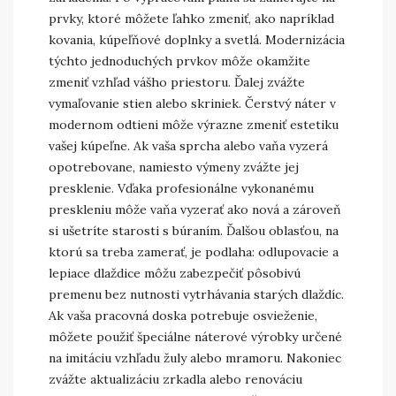
prvky, ktoré môžete ľahko zmeniť, ako napríklad
kovania, kúpeľňové doplnky a svetlá. Modernizácia
týchto jednoduchých prvkov môže okamžite
zmeniť vzhľad vášho priestoru. Ďalej zvážte
vymaľovanie stien alebo skriniek. Čerstvý náter v
modernom odtieni môže výrazne zmeniť estetiku
vašej kúpeľne. Ak vaša sprcha alebo vaňa vyzerá
opotrebovane, namiesto výmeny zvážte jej
presklenie. Vďaka profesionálne vykonanému
preskleniu môže vaňa vyzerať ako nová a zároveň
si ušetríte starosti s búraním. Ďalšou oblasťou, na
ktorú sa treba zamerať, je podlaha: odlupovacie a
lepiace dlaždice môžu zabezpečiť pôsobivú
premenu bez nutnosti vytrhávania starých dlaždíc.
Ak vaša pracovná doska potrebuje osvieženie,
môžete použiť špeciálne náterové výrobky určené
na imitáciu vzhľadu žuly alebo mramoru. Nakoniec
zvážte aktualizáciu zrkadla alebo renováciu