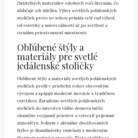
čistiteľných materiálov odolných voči škvrnám, čo
uľahčuje ich údržbu. Výber svetlých jedálenských
stoličiek preto so sebou prináša celý rad výhod,
od estetiky a univerzálnosti až po svetlosť a
vizuálnu priestrannosť miestnosti.
Obľúbené štýly a
materiály pre svetlé
jedálenské stoličky
Obľúbené štýly a materiály svetlých jedálenských
stoličiek prešli v priebehu rokov obrovským
vývojom a spájajú moderné inovácie s tradičnou
estetikou. Zaradenie svetlých jedálenských
stoličiek do interiéru vášho domova môže
okamžite rozjasniť priestor a vytvoriť príjemnú
atmosféru. Jedným z aktuálne zbožňovaných
štýlov je škandinávsky zmiešaný s moderným
dizajnom polovice storočia. Tieto stoličky sa