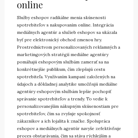
online
Služby eshopov radikálne menia skúsenosti
spotrebiteľov s nakupovaním online. Integrácia
mediálnych agentúr a služieb eshopov sa ukázala
byť pre elektronický obchod zmenou hry.
Prostredníctvom personalizovaných reklamných a
marketingových stratégií mediálne agentúry
pomáhajú eshopovým službám zamerať sa na
konkrétnejšie publikum, čím zlepšujú cestu
spotrebiteľa. Využívaním kampaní založených na
údajoch a dôkladnej analytike umožňujú mediálne
agentúry eshopovým službám lepšie pochopiť
správanie spotrebiteľov a trendy. To vedie k
personalizovanejším nákupným skúsenostiam pre
spotrebiteľov, čím sa zvyšuje spokojnosť
zákazníkov a ich lojalita k značke. Spolupráca
eshopov a mediálnych agentúr navyše zefektívňuje
proces obstarávania, čím sa stáva rýchlejším a