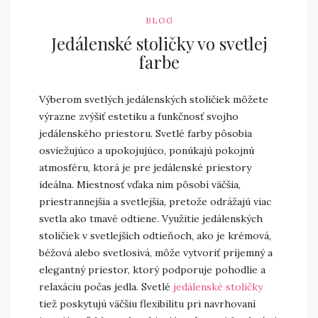
BLOG
Jedálenské stoličky vo svetlej
farbe
Výberom svetlých jedálenských stoličiek môžete
výrazne zvýšiť estetiku a funkčnosť svojho
jedálenského priestoru. Svetlé farby pôsobia
osviežujúco a upokojujúco, ponúkajú pokojnú
atmosféru, ktorá je pre jedálenské priestory
ideálna. Miestnosť vďaka nim pôsobí väčšia,
priestrannejšia a svetlejšia, pretože odrážajú viac
svetla ako tmavé odtiene. Využitie jedálenských
stoličiek v svetlejších odtieňoch, ako je krémová,
béžová alebo svetlosivá, môže vytvoriť príjemný a
elegantný priestor, ktorý podporuje pohodlie a
relaxáciu počas jedla. Svetlé
jedálenské stoličky
tiež poskytujú väčšiu flexibilitu pri navrhovaní