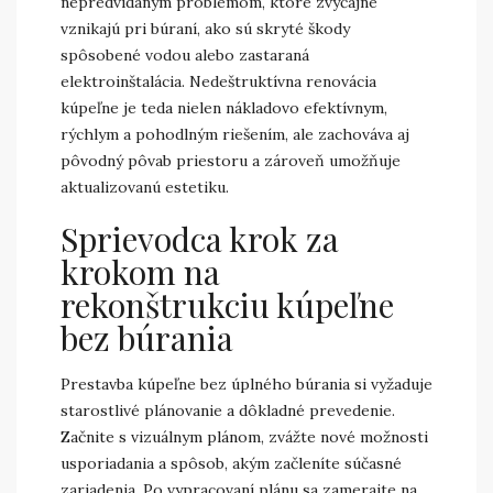
nepredvídaným problémom, ktoré zvyčajne
vznikajú pri búraní, ako sú skryté škody
spôsobené vodou alebo zastaraná
elektroinštalácia. Nedeštruktívna renovácia
kúpeľne je teda nielen nákladovo efektívnym,
rýchlym a pohodlným riešením, ale zachováva aj
pôvodný pôvab priestoru a zároveň umožňuje
aktualizovanú estetiku.
Sprievodca krok za
krokom na
rekonštrukciu kúpeľne
bez búrania
Prestavba kúpeľne bez úplného búrania si vyžaduje
starostlivé plánovanie a dôkladné prevedenie.
Začnite s vizuálnym plánom, zvážte nové možnosti
usporiadania a spôsob, akým začleníte súčasné
zariadenia. Po vypracovaní plánu sa zamerajte na