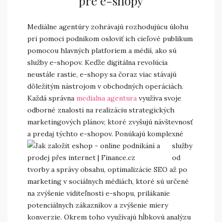
pre e-shopy
Mediálne agentúry zohrávajú rozhodujúcu úlohu
pri pomoci podnikom osloviť ich cieľové publikum
pomocou hlavných platforiem a médií, ako sú
služby e-shopov. Keďže digitálna revolúcia
neustále rastie, e-shopy sa čoraz viac stávajú
dôležitým nástrojom v obchodných operáciách.
Každá správna
medialna agentura
využíva svoje
odborné znalosti na realizáciu strategických
marketingových plánov, ktoré zvyšujú návštevnosť
a predaj týchto e-shopov.
Ponúkajú komplexné
služby
od
tvorby a správy obsahu, optimalizácie SEO až po
marketing v sociálnych médiách, ktoré sú určené
na zvýšenie viditeľnosti e-shopu, prilákanie
potenciálnych zákazníkov a zvýšenie miery
konverzie. Okrem toho využívajú hĺbkovú analýzu