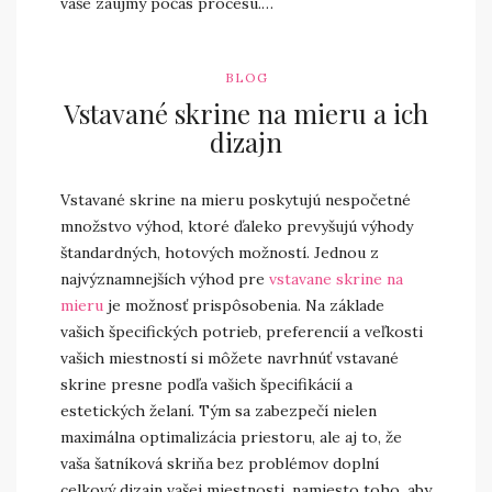
vaše záujmy počas procesu.…
BLOG
Vstavané skrine na mieru a ich
dizajn
Vstavané skrine na mieru poskytujú nespočetné
množstvo výhod, ktoré ďaleko prevyšujú výhody
štandardných, hotových možností. Jednou z
najvýznamnejších výhod pre
vstavane skrine na
mieru
je možnosť prispôsobenia. Na základe
vašich špecifických potrieb, preferencií a veľkosti
vašich miestností si môžete navrhnúť vstavané
skrine presne podľa vašich špecifikácií a
estetických želaní. Tým sa zabezpečí nielen
maximálna optimalizácia priestoru, ale aj to, že
vaša šatníková skriňa bez problémov doplní
celkový dizajn vašej miestnosti, namiesto toho, aby