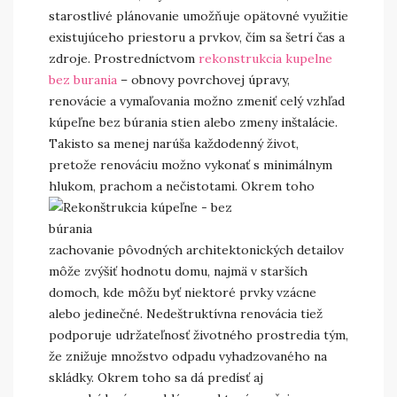
starostlivé plánovanie umožňuje opätovné využitie
existujúceho priestoru a prvkov, čím sa šetrí čas a
zdroje. Prostredníctvom
rekonstrukcia kupelne
bez burania
– obnovy povrchovej úpravy,
renovácie a vymaľovania možno zmeniť celý vzhľad
kúpeľne bez búrania stien alebo zmeny inštalácie.
Takisto sa menej narúša každodenný život,
pretože renováciu možno vykonať s minimálnym
hlukom, prachom a nečistotami.
Okrem toho
zachovanie pôvodných architektonických detailov
môže zvýšiť hodnotu domu, najmä v starších
domoch, kde môžu byť niektoré prvky vzácne
alebo jedinečné. Nedeštruktívna renovácia tiež
podporuje udržateľnosť životného prostredia tým,
že znižuje množstvo odpadu vyhadzovaného na
skládky. Okrem toho sa dá predísť aj