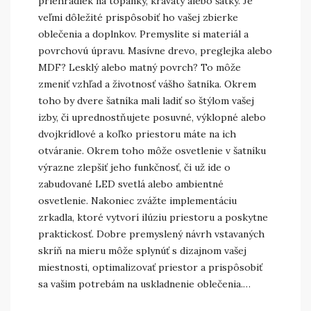
priehradiek na topánky, kravaty alebo šatky. Je
veľmi dôležité prispôsobiť ho vašej zbierke
oblečenia a doplnkov. Premyslite si materiál a
povrchovú úpravu. Masívne drevo, preglejka alebo
MDF? Lesklý alebo matný povrch? To môže
zmeniť vzhľad a životnosť vášho šatníka. Okrem
toho by dvere šatníka mali ladiť so štýlom vašej
izby, či uprednostňujete posuvné, výklopné alebo
dvojkrídlové a koľko priestoru máte na ich
otváranie. Okrem toho môže osvetlenie v šatníku
výrazne zlepšiť jeho funkčnosť, či už ide o
zabudované LED svetlá alebo ambientné
osvetlenie. Nakoniec zvážte implementáciu
zrkadla, ktoré vytvorí ilúziu priestoru a poskytne
praktickosť. Dobre premyslený návrh vstavaných
skríň na mieru môže splynúť s dizajnom vašej
miestnosti, optimalizovať priestor a prispôsobiť
sa vašim potrebám na uskladnenie oblečenia.…