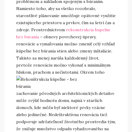
problémom a nákladom spojeným s búraním.
Namiesto toho, aby sa všetko rozobralo,
starostlivé plánovanie umožňuje opätovné využitie
existujúceho priestoru a prvkov, čím sa šetrí čas a
zdroje. Prostredníctvom
rekonstrukcia kupelne
bez burania
– obnovy povrchovej úpravy,
renovácie a vymaľovania možno zmeniť celý vzhľad
kúpeľne bez búrania stien alebo zmeny inštalácie.
Takisto sa menej narúša každodenný život,
pretože renováciu možno vykonať s minimálnym
hlukom, prachom a nečistotami.
Okrem toho
zachovanie pôvodných architektonických detailov
môže zvýšiť hodnotu domu, najmä v starších
domoch, kde môžu byť niektoré prvky vzácne
alebo jedinečné. Nedeštruktívna renovácia tiež
podporuje udržateľnosť životného prostredia tým,
že znižuje množstvo odpadu vyhadzovaného na