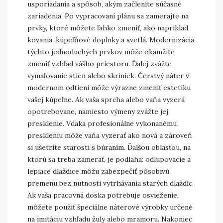
usporiadania a spôsob, akým začleníte súčasné
zariadenia. Po vypracovaní plánu sa zamerajte na
prvky, ktoré môžete ľahko zmeniť, ako napríklad
kovania, kúpeľňové doplnky a svetlá. Modernizácia
týchto jednoduchých prvkov môže okamžite
zmeniť vzhľad vášho priestoru. Ďalej zvážte
vymaľovanie stien alebo skriniek. Čerstvý náter v
modernom odtieni môže výrazne zmeniť estetiku
vašej kúpeľne. Ak vaša sprcha alebo vaňa vyzerá
opotrebovane, namiesto výmeny zvážte jej
presklenie. Vďaka profesionálne vykonanému
preskleniu môže vaňa vyzerať ako nová a zároveň
si ušetríte starosti s búraním. Ďalšou oblasťou, na
ktorú sa treba zamerať, je podlaha: odlupovacie a
lepiace dlaždice môžu zabezpečiť pôsobivú
premenu bez nutnosti vytrhávania starých dlaždíc.
Ak vaša pracovná doska potrebuje osvieženie,
môžete použiť špeciálne náterové výrobky určené
na imitáciu vzhľadu žuly alebo mramoru. Nakoniec