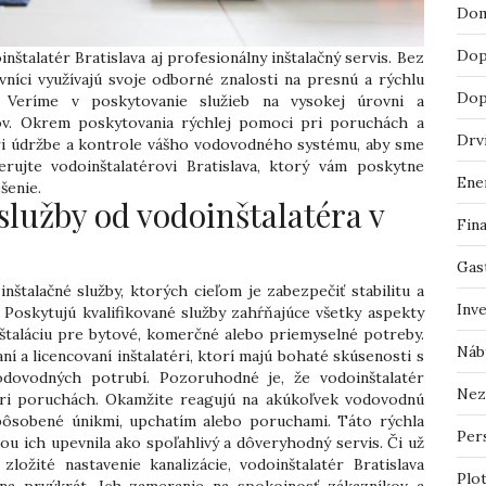
Dom
Dop
talatér Bratislava aj profesionálny inštalačný servis. Bez
vníci využívajú svoje odborné znalosti na presnú a rýchlu
Dop
í. Veríme v poskytovanie služieb na vysokej úrovni a
kov. Okrem poskytovania rýchlej pomoci pri poruchách a
Drv
 pri údržbe a kontrole vášho vodovodného systému, aby sme
erujte vodoinštalatérovi Bratislava, ktorý vám poskytne
Ene
šenie.
lužby od vodoinštalatéra v
Fin
Gas
nštalačné služby, ktorých cieľom je zabezpečiť stabilitu a
Inv
 Poskytujú kvalifikované služby zahŕňajúce všetky aspekty
inštaláciu pre bytové, komerčné alebo priemyselné potreby.
Náb
í a licencovaní inštalatéri, ktorí majú bohaté skúsenosti s
odovodných potrubí. Pozoruhodné je, že vodoinštalatér
Nez
 pri poruchách. Okamžite reagujú na akúkoľvek vodovodnú
spôsobené únikmi, upchatím alebo poruchami. Táto rýchla
Pers
vou ich upevnila ako spoľahlivý a dôveryhodný servis. Či už
zložité nastavenie kanalizácie, vodoinštalatér Bratislava
Plo
na prvýkrát. Ich zameranie na spokojnosť zákazníkov a