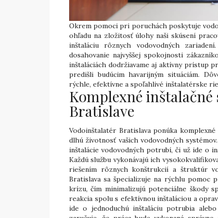
Okrem pomoci pri poruchách poskytuje vodoinš
ohľadu na zložitosť úlohy naši skúsení praco
inštaláciu rôznych vodovodných zariaden
dosahovanie najvyššej spokojnosti zákazní
inštaláciách dodržiavame aj aktívny prístup
predišli budúcim havarijným situáciám. Dôv
rýchle, efektívne a spoľahlivé inštalatérske rie
Komplexné inštalačné s
Bratislave
Vodoinštalatér Bratislava ponúka komplexné i
dlhú životnosť vašich vodovodných systémov.
inštalácie vodovodných potrubí, či už ide o 
Každú službu vykonávajú ich vysokokvalifikovan
riešením rôznych konštrukcií a štruktúr v
Bratislava sa špecializuje na rýchlu pomoc
krízu, čím minimalizujú potenciálne škody 
reakcia spolu s efektívnou inštaláciou a opra
ide o jednoduchú inštaláciu potrubia alebo 
zaručuje, že práca bude vykonaná správne 