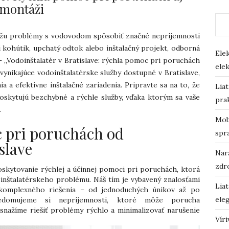
montáži
ôžu problémy s vodovodom spôsobiť značné nepríjemnosti
i kohútik, upchatý odtok alebo inštalačný projekt, odborná
Ele
– „Vodoinštalatér v Bratislave: rýchla pomoc pri poruchách
elek
 vynikajúce vodoinštalatérske služby dostupné v Bratislave,
ia a efektívne inštalačné zariadenia. Pripravte sa na to, že
Lia
poskytujú bezchybné a rýchle služby, vďaka ktorým sa vaše
prak
.
Mobi
 pri poruchách od
spr
slave
Nará
zdr
oskytovanie rýchlej a účinnej pomoci pri poruchách, ktorá
nštalatérskeho problému. Náš tím je vybavený znalosťami
Lia
 komplexného riešenia – od jednoduchých únikov až po
eleg
vedomujeme si nepríjemnosti, ktoré môže porucha
 snažíme riešiť problémy rýchlo a minimalizovať narušenie
Vír