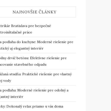
NAJNOVŠIE ČLÁNKY
ktrikár Bratislava pre bezpečné
troinštalačné práce
ta podlaha do kuchyne: Moderné riešenie pre
tický aj elegantný interiér
lny drvič betónu: Efektívne riešenie pre
acovanie stavebného odpadu
žaná studňa: Praktické riešenie pre vlastný
oj vody
ta podlaha: Moderné riešenie pre odolný a
antný interiér
ivky: Dokonalý relax priamo u vás doma