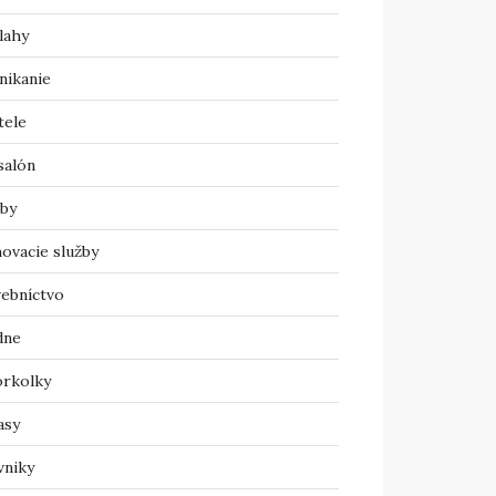
lahy
nikanie
tele
salón
žby
ovacie služby
vebníctvo
dne
orkolky
asy
vniky