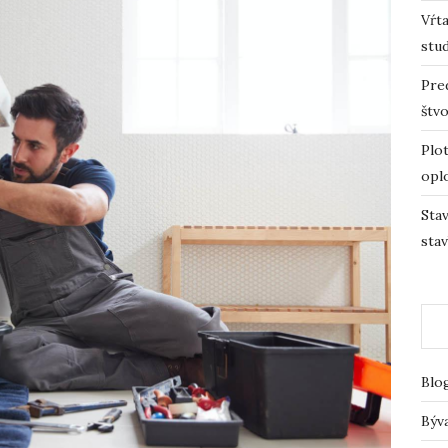
Vŕta
stu
Pre
štv
Plot
opl
Sta
sta
Blo
Býv