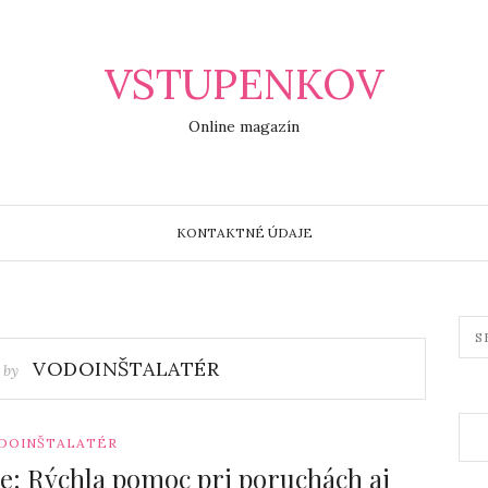
VSTUPENKOV
Online magazín
KONTAKTNÉ ÚDAJE
VODOINŠTALATÉR
 by
DOINŠTALATÉR
ve: Rýchla pomoc pri poruchách aj