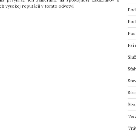
ch vysokej reputácii v tomto odvetví.
Pod
Pod
Pos
Psí 
Slu
Sťah
Sta
Stu
Štv
Ter
Trá