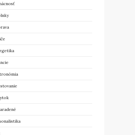
ácnosť
lnky
rava
iče
rgetika
ancie
tronómia
estovanie
ytok
aradené
onalistika
t