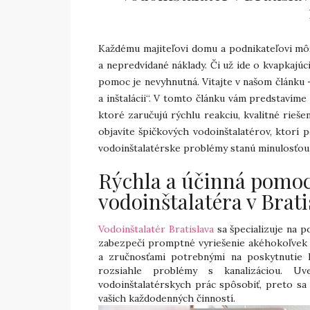
Každému majiteľovi domu a podnikateľovi m
a nepredvídané náklady. Či už ide o kvapkajúc
pomoc je nevyhnutná. Vitajte v našom článku 
a inštalácii“. V tomto článku vám predstavíme
ktoré zaručujú rýchlu reakciu, kvalitné riešen
objavíte špičkových vodoinštalatérov, ktorí 
vodoinštalatérske problémy stanú minulosťou
Rýchla a účinná pomoc
vodoinštalatéra v Brati
Vodoinštalatér Bratislava
sa špecializuje na p
zabezpečí promptné vyriešenie akéhokoľvek i
a zručnosťami potrebnými na poskytnutie
rozsiahle problémy s kanalizáciou. U
vodoinštalatérskych prác spôsobiť, preto sa
vašich každodenných činností.