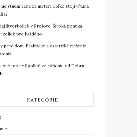
nie studní cena za meter: Koľko stojí vŕtaná
dňa?
daj štvorkoliek v Prešove: Široká ponuka
orkoliek pre každého
y pred dom: Praktické a estetické riešenie
otenia
vebné práce: Spoľahlivé riešenie od Dobrá
vba
KATEGÓRIE
g
anie