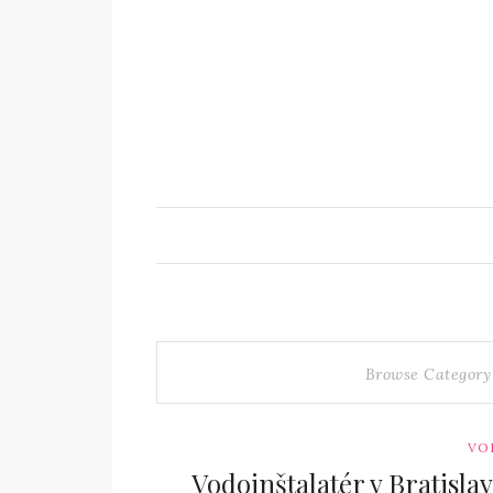
Browse Category
VO
Vodoinštalatér v Bratisla