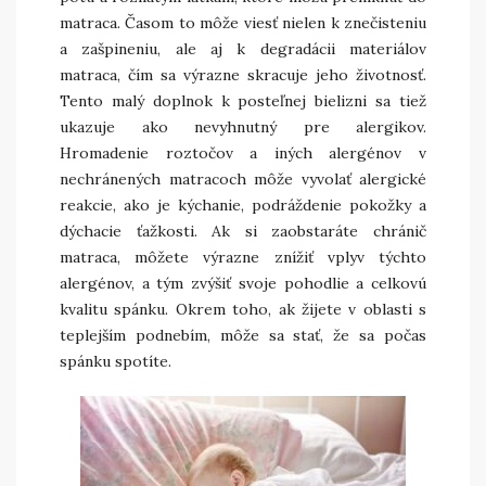
matraca. Časom to môže viesť nielen k znečisteniu
a zašpineniu, ale aj k degradácii materiálov
matraca, čím sa výrazne skracuje jeho životnosť.
Tento malý doplnok k posteľnej bielizni sa tiež
ukazuje ako nevyhnutný pre alergikov.
Hromadenie roztočov a iných alergénov v
nechránených matracoch môže vyvolať alergické
reakcie, ako je kýchanie, podráždenie pokožky a
dýchacie ťažkosti. Ak si zaobstaráte chránič
matraca, môžete výrazne znížiť vplyv týchto
alergénov, a tým zvýšiť svoje pohodlie a celkovú
kvalitu spánku. Okrem toho, ak žijete v oblasti s
teplejším podnebím, môže sa stať, že sa počas
spánku spotíte.