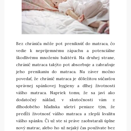
Bez chrániča môže pot preniknúť do matraca, čo
vedie k nepríjemnému zápachu a potenciálne
škodlivému množeniu baktérií. Na druhej strane,
chránič matraca takýto pot absorbuje a zabraňuje
jeho prenikaniu do matraca. Na záver možno
povedať, že chránič matraca je dôležitou súčasťou
správnej spánkovej hygieny a dlhej životnosti
vášho matraca. Napriek tomu, že sa javí ako
dodatočný náklad, v skutočnosti vám z
dlhodobého hľadiska ušetrí peniaze tým, že
predĺži životnosť vášho matraca a zlepší kvalitu
vášho spánku. Či už ste si práve zaobstarali úplne
nový matrac, alebo ho už nejaký čas používate bez