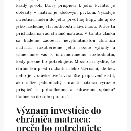
každý prvok, ktorý prispieva k jeho kvalite, je
dôležitý – matrac je kľúčovým prvkom. Vyžaduje
investíciu nielen do jeho prvotnej kúpy, ale aj do
jeho následnej starostlivosti a životnosti. Práve tu
prichádza na rad chránič matraca. V tomto článku
sa budeme zaoberať nevyhnutnosťou chrániča
matraca, rozoberieme jeho rôzne výhody a
usmerníme vás k informovanému rozhodnutiu,
kedy presne ho potrebujete. Možno si myslíte, že
chráni len pred rozliatím alebo škvrnami, ale bez
neho je v stávke oveľa viac. Ste pripravení zistiť,
ako môže jednoduchý chránič matraca výrazne
prispieť k pohodlnému a zdravému spánku?
Poďme sa do toho ponoriť.
Význam investície do
chrániča matraca:
prečo ho potrebujete