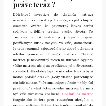
práve teraz ?
Dôležitosť investície do chrániča matraca
nemožno preceňovať a je to niečo, čo potrebujete
okamžite. Zvážte, že priemerný človek strávi
spánkom približne tretinu svojho života. To
znamená, že váš matrac je jedným z najviac
používaných kusov nábytku vo vašej domácnosti.
Je teda rozumné zabezpečiť jeho dobrú ochranu a
údržbu pomocou chrániča matraca. Chránič
matraca je nevyhnutný nielen na udržanie hygieny
vášho matraca, ale aj na predĺženie jeho životnosti,
čo vedie k dlhodobej úspore nákladov. Niekto by si
mohol položiť otázku: „Kedy vlastne potrebujete
chránič matraca?“. Priama odpoveď znie – vždy. Od
prvého dňa vlastníctva nového matraca by mala
byť vaša investícia chránená.
Chránič na matrac
funguje ako bariéra proti roztočom, alergénom,
potu a rozliatym látkam, ktoré môžu preniknúť do