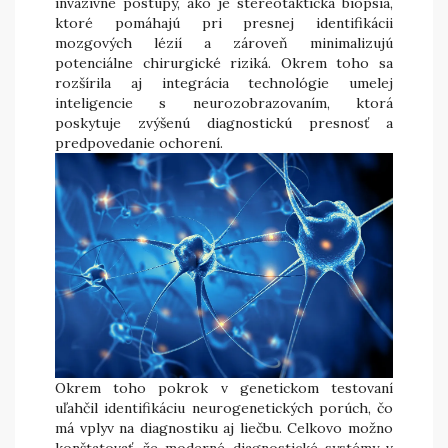
invazívne postupy, ako je stereotaktická biopsia,
ktoré pomáhajú pri presnej identifikácii
mozgových lézií a zároveň minimalizujú
potenciálne chirurgické riziká. Okrem toho sa
rozšírila aj integrácia technológie umelej
inteligencie s neurozobrazovaním, ktorá
poskytuje zvýšenú diagnostickú presnosť a
predpovedanie ochorení.
Okrem toho pokrok v genetickom testovaní
uľahčil identifikáciu neurogenetických porúch, čo
má vplyv na diagnostiku aj liečbu. Celkovo možno
konštatovať, že moderné diagnostické systémy v