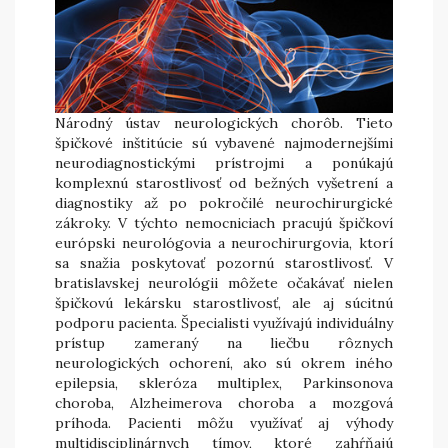
Národný ústav neurologických chorôb. Tieto
špičkové inštitúcie sú vybavené najmodernejšími
neurodiagnostickými prístrojmi a ponúkajú
komplexnú starostlivosť od bežných vyšetrení a
diagnostiky až po pokročilé neurochirurgické
zákroky. V týchto nemocniciach pracujú špičkoví
európski neurológovia a neurochirurgovia, ktorí
sa snažia poskytovať pozornú starostlivosť. V
bratislavskej neurológii môžete očakávať nielen
špičkovú lekársku starostlivosť, ale aj súcitnú
podporu pacienta. Špecialisti využívajú individuálny
prístup zameraný na liečbu rôznych
neurologických ochorení, ako sú okrem iného
epilepsia, skleróza multiplex, Parkinsonova
choroba, Alzheimerova choroba a mozgová
príhoda. Pacienti môžu využívať aj výhody
multidisciplinárnych tímov, ktoré zahŕňajú