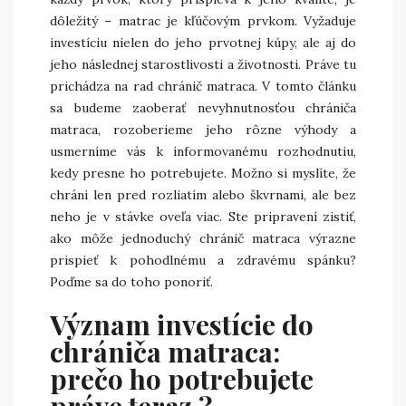
dôležitý – matrac je kľúčovým prvkom. Vyžaduje
investíciu nielen do jeho prvotnej kúpy, ale aj do
jeho následnej starostlivosti a životnosti. Práve tu
prichádza na rad chránič matraca. V tomto článku
sa budeme zaoberať nevyhnutnosťou chrániča
matraca, rozoberieme jeho rôzne výhody a
usmerníme vás k informovanému rozhodnutiu,
kedy presne ho potrebujete. Možno si myslíte, že
chráni len pred rozliatím alebo škvrnami, ale bez
neho je v stávke oveľa viac. Ste pripravení zistiť,
ako môže jednoduchý chránič matraca výrazne
prispieť k pohodlnému a zdravému spánku?
Poďme sa do toho ponoriť.
Význam investície do
chrániča matraca:
prečo ho potrebujete
práve teraz ?