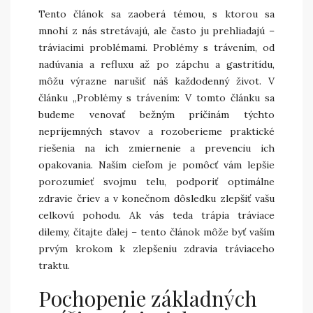
Tento článok sa zaoberá témou, s ktorou sa
mnohí z nás stretávajú, ale často ju prehliadajú –
tráviacimi problémami. Problémy s trávením, od
nadúvania a refluxu až po zápchu a gastritídu,
môžu výrazne narušiť náš každodenný život. V
článku „Problémy s trávením: V tomto článku sa
budeme venovať bežným príčinám týchto
nepríjemných stavov a rozoberieme praktické
riešenia na ich zmiernenie a prevenciu ich
opakovania. Naším cieľom je pomôcť vám lepšie
porozumieť svojmu telu, podporiť optimálne
zdravie čriev a v konečnom dôsledku zlepšiť vašu
celkovú pohodu. Ak vás teda trápia tráviace
dilemy, čítajte ďalej – tento článok môže byť vaším
prvým krokom k zlepšeniu zdravia tráviaceho
traktu.
Pochopenie základných