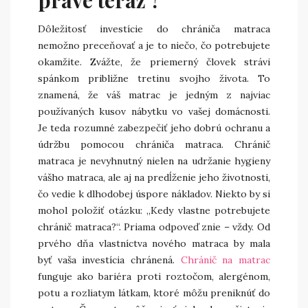
Dôležitosť investície do chrániča matraca
nemožno preceňovať a je to niečo, čo potrebujete
okamžite. Zvážte, že priemerný človek strávi
spánkom približne tretinu svojho života. To
znamená, že váš matrac je jedným z najviac
používaných kusov nábytku vo vašej domácnosti.
Je teda rozumné zabezpečiť jeho dobrú ochranu a
údržbu pomocou chrániča matraca. Chránič
matraca je nevyhnutný nielen na udržanie hygieny
vášho matraca, ale aj na predĺženie jeho životnosti,
čo vedie k dlhodobej úspore nákladov. Niekto by si
mohol položiť otázku: „Kedy vlastne potrebujete
chránič matraca?“. Priama odpoveď znie – vždy. Od
prvého dňa vlastníctva nového matraca by mala
byť vaša investícia chránená.
Chránič na matrac
funguje ako bariéra proti roztočom, alergénom,
potu a rozliatym látkam, ktoré môžu preniknúť do