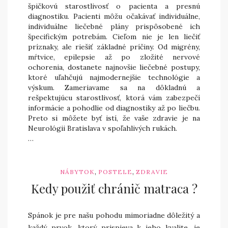
špičkovú starostlivosť o pacienta a presnú
diagnostiku. Pacienti môžu očakávať individuálne,
individuálne liečebné plány prispôsobené ich
špecifickým potrebám. Cieľom nie je len liečiť
príznaky, ale riešiť základné príčiny. Od migrény,
mŕtvice, epilepsie až po zložité nervové
ochorenia, dostanete najnovšie liečebné postupy,
ktoré uľahčujú najmodernejšie technológie a
výskum. Zameriavame sa na dôkladnú a
rešpektujúcu starostlivosť, ktorá vám zabezpečí
informácie a pohodlie od diagnostiky až po liečbu.
Preto si môžete byť istí, že vaše zdravie je na
Neurológii Bratislava v spoľahlivých rukách.
…
,
,
NÁBYTOK
POSTELE
ZDRAVIE
Kedy použiť chránič matraca ?
Spánok je pre našu pohodu mimoriadne dôležitý a
každý prvok, ktorý prispieva k jeho kvalite, je