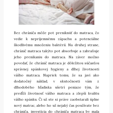
Bez chrániča môže pot preniknúť do matraca, čo
vedie k nepríjemnému zápachu a potenciálne
škodlivému množeniu baktérií. Na druhej strane,
chránič matraca takýto pot absorbuje a zabraňuje
jeho prenikaniu do matraca. Na záver možno
povedať, že chránič matraca je dôležitou súčasťou
správnej spánkovej hygieny a dlhej životnosti
vášho matraca. Napriek tomu, že sa javí ako
dodatočný náklad, v skutočnosti vám z
dlhodobého hľadiska ušetrí peniaze tým, že
predĺži životnosť vášho matraca a zlepší kvalitu
vášho spánku. Či už ste si práve zaobstarali úplne
nový matrac, alebo ho už nejaký čas používate bez
chrániča, investícia do chrániča matraca by mala