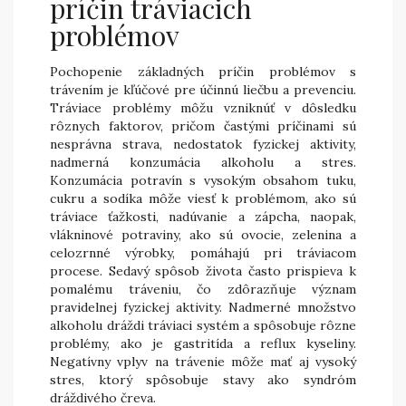
príčin tráviacich
problémov
Pochopenie základných príčin problémov s
trávením je kľúčové pre účinnú liečbu a prevenciu.
Tráviace problémy môžu vzniknúť v dôsledku
rôznych faktorov, pričom častými príčinami sú
nesprávna strava, nedostatok fyzickej aktivity,
nadmerná konzumácia alkoholu a stres.
Konzumácia potravín s vysokým obsahom tuku,
cukru a sodíka môže viesť k problémom, ako sú
tráviace ťažkosti, nadúvanie a zápcha, naopak,
vlákninové potraviny, ako sú ovocie, zelenina a
celozrnné výrobky, pomáhajú pri tráviacom
procese. Sedavý spôsob života často prispieva k
pomalému tráveniu, čo zdôrazňuje význam
pravidelnej fyzickej aktivity. Nadmerné množstvo
alkoholu dráždi tráviaci systém a spôsobuje rôzne
problémy, ako je gastritída a reflux kyseliny.
Negatívny vplyv na trávenie môže mať aj vysoký
stres, ktorý spôsobuje stavy ako syndróm
dráždivého čreva.