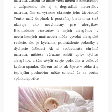
matraca. Časom to môže viesť nielen k znečisteniu
a zašpineniu, ale aj k degradácii materiálov
matraca, čím sa výrazne skracuje jeho životnosť.
Tento malý doplnok k posteľnej bielizni sa tiež
ukazuje ako nevyhnutný pre alergikov.
Hromadenie roztočov a iných alergénov v
nechránených matracoch môže vyvolať alergické
reakcie, ako je kýchanie, podráždenie pokožky a
dýchacie ťažkosti. Ak si zaobstaráte chránič
matraca, môžete výrazne znížiť vplyv týchto
alergénov, a tým zvýšiť svoje pohodlie a celkovú
kvalitu spánku. Okrem toho, ak žijete v oblasti s
teplejším podnebím, môže sa stať, že sa počas
spánku spotíte.