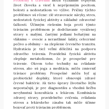
Problémy s trávením
môžu významne ovplyvniť
život človeka a viesť k nepríjemným pocitom,
bolesti a nedostatkom vo výžive. Príčiny týchto
problémov sú rôzne: zlé stravovacie návyky, stres,
nedostatok fyzickej aktivity a základné zdravotné
ťažkosti. Účinným riešením boja proti týmto
tráviacim problémom je dodržiavanie vyváženej
stravy s malými, častými jedlami bohatými na
vlákninu – ovocie a nerastlinné šaláty, celozrnné
pečivo a obilniny – na zlepšenie črevného tranzitu.
Hydratácia je tiež veľmi dôležitá na podporu
zdravého trávenia. Pravidelná fyzická aktivita
zlepšuje metabolizmus, čo je prospešné pre
trávenie. Okrem toho techniky na zvládanie
stresu, ako sú joga a meditácia, môžu zmierniť
tráviace problémy. Prospešné môžu byť aj
probiotické doplnky, ktoré obnovujú zdravé
črevné baktérie. Ak tieto úpravy životného štýlu
nepostačujú, je pre diagnostiku a vhodnú liečbu
nevyhnutná konzultácia s lekárom. Kombinácia
zdravej stravy, pravidelného cvičenia, zvládania
stresu a lekárskeho zásahu tak môže účinne
bojovať proti tráviacim problémom.