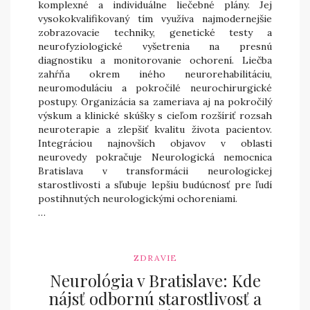
komplexné a individuálne liečebné plány. Jej
vysokokvalifikovaný tím využíva najmodernejšie
zobrazovacie techniky, genetické testy a
neurofyziologické vyšetrenia na presnú
diagnostiku a monitorovanie ochorení. Liečba
zahŕňa okrem iného neurorehabilitáciu,
neuromoduláciu a pokročilé neurochirurgické
postupy. Organizácia sa zameriava aj na pokročilý
výskum a klinické skúšky s cieľom rozšíriť rozsah
neuroterapie a zlepšiť kvalitu života pacientov.
Integráciou najnovších objavov v oblasti
neurovedy pokračuje Neurologická nemocnica
Bratislava v transformácii neurologickej
starostlivosti a sľubuje lepšiu budúcnosť pre ľudí
postihnutých neurologickými ochoreniami.
…
ZDRAVIE
Neurológia v Bratislave: Kde
nájsť odbornú starostlivosť a