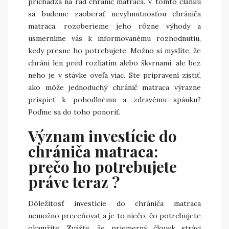
prichádza na rad chránič matraca. V tomto článku
sa budeme zaoberať nevyhnutnosťou chrániča
matraca, rozoberieme jeho rôzne výhody a
usmerníme vás k informovanému rozhodnutiu,
kedy presne ho potrebujete. Možno si myslíte, že
chráni len pred rozliatím alebo škvrnami, ale bez
neho je v stávke oveľa viac. Ste pripravení zistiť,
ako môže jednoduchý chránič matraca výrazne
prispieť k pohodlnému a zdravému spánku?
Poďme sa do toho ponoriť.
Význam investície do
chrániča matraca:
prečo ho potrebujete
práve teraz ?
Dôležitosť investície do chrániča matraca
nemožno preceňovať a je to niečo, čo potrebujete
okamžite. Zvážte, že priemerný človek strávi