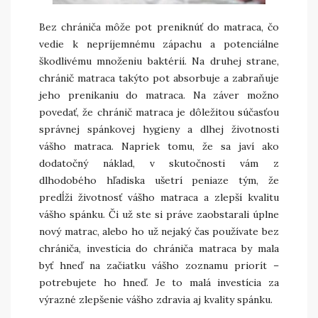
Bez chrániča môže pot preniknúť do matraca, čo
vedie k nepríjemnému zápachu a potenciálne
škodlivému množeniu baktérií. Na druhej strane,
chránič matraca takýto pot absorbuje a zabraňuje
jeho prenikaniu do matraca. Na záver možno
povedať, že chránič matraca je dôležitou súčasťou
správnej spánkovej hygieny a dlhej životnosti
vášho matraca. Napriek tomu, že sa javí ako
dodatočný náklad, v skutočnosti vám z
dlhodobého hľadiska ušetrí peniaze tým, že
predĺži životnosť vášho matraca a zlepší kvalitu
vášho spánku. Či už ste si práve zaobstarali úplne
nový matrac, alebo ho už nejaký čas používate bez
chrániča, investícia do chrániča matraca by mala
byť hneď na začiatku vášho zoznamu priorít –
potrebujete ho hneď. Je to malá investícia za
výrazné zlepšenie vášho zdravia aj kvality spánku.