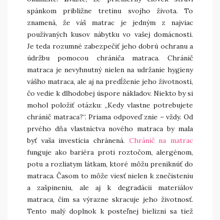
spánkom približne tretinu svojho života. To
znamená, že váš matrac je jedným z najviac
používaných kusov nábytku vo vašej domácnosti.
Je teda rozumné zabezpečiť jeho dobrú ochranu a
údržbu pomocou chrániča matraca. Chránič
matraca je nevyhnutný nielen na udržanie hygieny
vášho matraca, ale aj na predĺženie jeho životnosti,
čo vedie k dlhodobej úspore nákladov. Niekto by si
mohol položiť otázku: „Kedy vlastne potrebujete
chránič matraca?“. Priama odpoveď znie – vždy. Od
prvého dňa vlastníctva nového matraca by mala
byť vaša investícia chránená.
Chránič na matrac
funguje ako bariéra proti roztočom, alergénom,
potu a rozliatym látkam, ktoré môžu preniknúť do
matraca. Časom to môže viesť nielen k znečisteniu
a zašpineniu, ale aj k degradácii materiálov
matraca, čím sa výrazne skracuje jeho životnosť.
Tento malý doplnok k posteľnej bielizni sa tiež