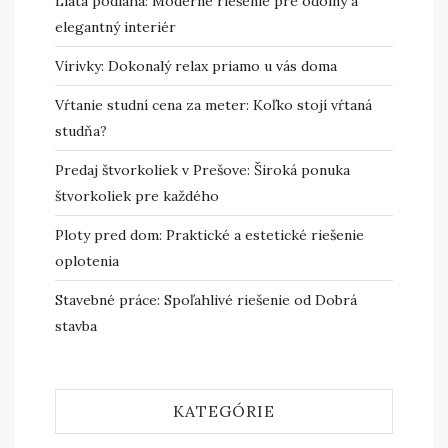
Liata podlaha: Moderné riešenie pre odolný a
elegantný interiér
Vírivky: Dokonalý relax priamo u vás doma
Vŕtanie studní cena za meter: Koľko stojí vŕtaná
studňa?
Predaj štvorkoliek v Prešove: Široká ponuka
štvorkoliek pre každého
Ploty pred dom: Praktické a estetické riešenie
oplotenia
Stavebné práce: Spoľahlivé riešenie od Dobrá
stavba
KATEGÓRIE