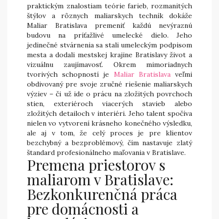
praktickým znalostiam teórie farieb, rozmanitých
štýlov a rôznych maliarskych techník dokáže
Maliar Bratislava premeniť každú nevýraznú
budovu na príťažlivé umelecké dielo. Jeho
jedinečné stvárnenia sa stali umeleckým podpisom
mesta a dodali mestskej krajine Bratislavy život a
vizuálnu zaujímavosť. Okrem mimoriadnych
tvorivých schopností je
Maliar Bratislava
veľmi
obdivovaný pre svoje zručné riešenie maliarskych
výziev – či už ide o prácu na zložitých povrchoch
stien, exteriéroch viacerých stavieb alebo
zložitých detailoch v interiéri. Jeho talent spočíva
nielen vo vytvorení krásneho konečného výsledku,
ale aj v tom, že celý proces je pre klientov
bezchybný a bezproblémový, čím nastavuje zlatý
štandard profesionálneho maľovania v Bratislave.
Premena priestorov s
maliarom v Bratislave:
Bezkonkurenčná práca
pre domácnosti a