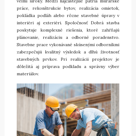
veľmi široký. Medzi najčastejšie patria murárske
práce, rekonštrukcie bytov, realizácia omietok,
pokládka podláh alebo rôzne stavebné úpravy v
interiéri aj exteriéri. Spoločnosť Dobrá stavba
poskytuje komplexné riešenia, ktoré zahŕňajú
plánovanie, realizáciu a odborné poradenstvo.
Stavebne prace vykonávané skúsenými odborníkmi
zabezpečujú kvalitný výsledok a dlhú životnosť
stavebných prvkov. Pri realizácii projektov je
dôležitá aj príprava podkladu a správny výber
materiálov.