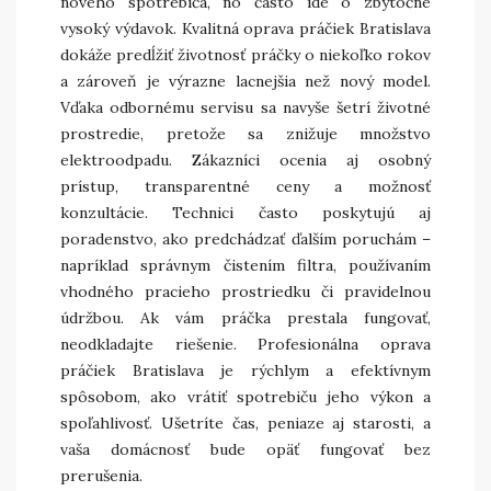
nového spotrebiča, no často ide o zbytočne
vysoký výdavok. Kvalitná oprava práčiek Bratislava
dokáže predĺžiť životnosť práčky o niekoľko rokov
a zároveň je výrazne lacnejšia než nový model.
Vďaka odbornému servisu sa navyše šetrí životné
prostredie, pretože sa znižuje množstvo
elektroodpadu. Zákazníci ocenia aj osobný
prístup, transparentné ceny a možnosť
konzultácie. Technici často poskytujú aj
poradenstvo, ako predchádzať ďalším poruchám –
napríklad správnym čistením filtra, používaním
vhodného pracieho prostriedku či pravidelnou
údržbou. Ak vám práčka prestala fungovať,
neodkladajte riešenie. Profesionálna oprava
práčiek Bratislava je rýchlym a efektívnym
spôsobom, ako vrátiť spotrebiču jeho výkon a
spoľahlivosť. Ušetríte čas, peniaze aj starosti, a
vaša domácnosť bude opäť fungovať bez
prerušenia.