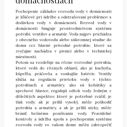
domácnostiach
Pochopenie základov rozvodu vody v domácnosti
je kľúčové pri údržbe a odstraňovaní problémov s
dodávkou vody v domácnosti. Rozvod vody v
domácnosti funguje prostredníctvom systému
potrubí, ventilov a armatúr. Voda najprv prichádza
z obecného vodovodu alebo súkromnej studne do
domu cez hlavné prívodné potrubie, ktoré sa
zvyčajne nachádza v pivnici alebo v technickej
miestnosti.
Potom sa rozdeľuje na rôzne rozvodné potrubia,
ktoré vedú do rôznych oblastí, ako je kuchyňa,
kúpeľňa, práčovňa a vonkajšie batérie. Ventily
slúžia na reguláciu prietoku vody v týchto
potrubiach a armatúry, ako sú kohútiky a
sprchové hlavice, regulujú odtok vody. Jedným z
dôležitých aspektov, ktoré je potrebné zvážiť, je
tlak vody; ak je príliš vysoký, môže poškodiť
potrubia a armatúry, a ak je príliš nízky, môže
brániť bežnému používaniu vody. Pravidelné
kontroly a údržba spolu s pochopením systému
rozvodu vody vo vašom dome môžu zabezpečiť