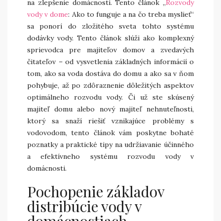
na zlepšenie domácnosti. Tento článok „
Rozvody
vody v dome
: Ako to funguje a na čo treba myslieť“
sa ponorí do zložitého sveta tohto systému
dodávky vody. Tento článok slúži ako komplexný
sprievodca pre majiteľov domov a zvedavých
čitateľov – od vysvetlenia základných informácií o
tom, ako sa voda dostáva do domu a ako sa v ňom
pohybuje, až po zdôraznenie dôležitých aspektov
optimálneho rozvodu vody. Či už ste skúsený
majiteľ domu alebo nový majiteľ nehnuteľnosti,
ktorý sa snaží riešiť vznikajúce problémy s
vodovodom, tento článok vám poskytne bohaté
poznatky a praktické tipy na udržiavanie účinného
a efektívneho systému rozvodu vody v
domácnosti.
Pochopenie základov
distribúcie vody v