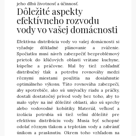
jeho dlhú životnosť a účinnosť.
Dôležité aspekty
efektívneho rozvodu
vody vo vašej domácnosti
Efektívna distribúcia vody vo vašej domácnosti si
vyžaduje dôkladné plánovanie a zváženie.
Spočiatku musí návrh zabezpečiť bezproblémový
prietok do kľúčových oblastí vrátane kuchyne,
kúpeľne a práčovne. Mal by tiež zohľadniť
distribučný tlak a potrebu rovnováhy medzi
rôznymi miestami použitia na dosiahnutie
optimálneho výkonu. Táto rovnováha zabezpečí,
aby spotrebiče, ako sú umývačky riadu a práčky,
dostali dostatočný prívod vody bez toho, aby to
malo vplyv na iné dôležité oblasti, ako sú sprchy
alebo vodovodné kohútiky. Materiál, veľkosť a
izolácia potrubia sú tiež veľmi dôležité pre
efektívnu distribúciu vody. Musia byť schopné
odolať rôznym tlakom a teplotám vody a zabrániť
únikom a prasknutiu. Okrem toho vzhľadom na