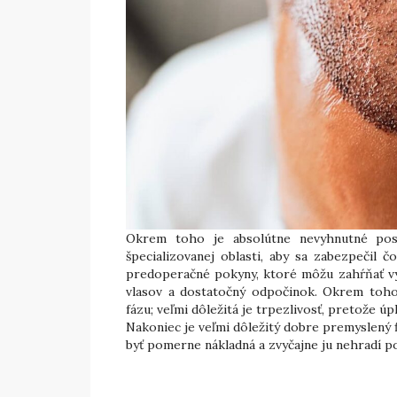
Okrem toho je absolútne nevyhnutné posú
špecializovanej oblasti, aby sa zabezpečil č
predoperačné pokyny, ktoré môžu zahŕňať vyh
vlasov a dostatočný odpočinok. Okrem toho
fázu; veľmi dôležitá je trpezlivosť, pretože ú
Nakoniec je veľmi dôležitý dobre premyslený 
byť pomerne nákladná a zvyčajne ju nehradí p