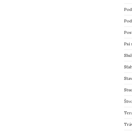
Pod
Pod
Pos
Psí 
Slu
Sťah
Sta
Stu
Štv
Ter
Trá