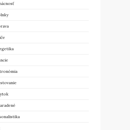
ácnosť
lnky
rava
iče
rgetika
ancie
tronómia
estovanie
ytok
aradené
onalistika
t