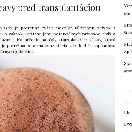
ravy pred transplantáciou
Vŕta
stu
Pre
vlasov je potrebné zvážiť niekoľko kľúčových otázok a
štv
avu o zákroku vrátane jeho potenciálnych prínosov, rizík a
akávania. Na určenie metódy transplantácie vlasov, ktorá
Plot
 je potrebná odborná konzultácia, a to buď transplantácia
lárnych jednotiek.
opl
Sta
sta
Blo
Býv