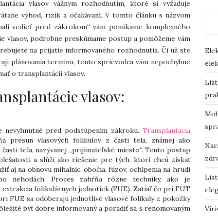
antácia vlasov vážnym rozhodnutím, ktoré si vyžaduje
átane výhod, rizík a očakávaní. V tomto článku s názvom
e mali vedieť pred zákrokom“ vám ponúkame komplexného
ácie vlasov, podrobne preskúmame postup a pomôžeme vám
trebujete na prijatie informovaného rozhodnutia. Či už ste
Ele
kraji plánovania termínu, tento sprievodca vám nepochybne
elek
ať o transplantácii vlasov.
Lia
nsplantácie vlasov:
prak
Mobi
spr
 je nevyhnutné pred podstúpením zákroku.
Transplantacia
ňa presun vlasových folikulov z časti tela, známej ako
Nará
 časti tela, nazývanej „prijímateľské miesto“. Tento postup
zdr
ešatosti a slúži ako riešenie pre tých, ktorí chcú získať
užiť aj na obnovu mihalníc, obočia, fúzov, ochlpenia na hrudi
Lia
ebo nehodách. Proces zahŕňa rôzne techniky, ako je
 extrakcia folikulárnych jednotiek (FUE). Zatiaľ čo pri FUT
eleg
 pri FUE sa odoberajú jednotlivé vlasové folikuly z pokožky
dôležité byť dobre informovaný a poradiť sa s renomovaným
Vír