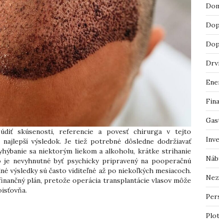
Dom
Dop
Dop
Drv
Ene
Fin
Gas
diť skúsenosti, referencie a povesť chirurga v tejto
Inv
o najlepší výsledok. Je tiež potrebné dôsledne dodržiavať
ýbanie sa niektorým liekom a alkoholu, krátke strihanie
Náb
 je nevyhnutné byť psychicky pripravený na pooperačnú
plné výsledky sú často viditeľné až po niekoľkých mesiacoch.
Nez
finančný plán, pretože operácia transplantácie vlasov môže
oisťovňa.
Pers
Plo