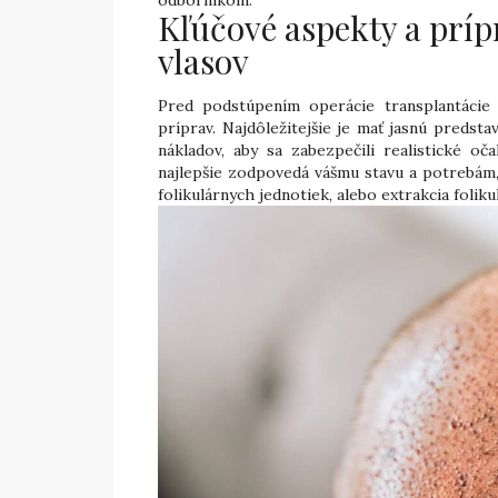
odborníkom.
Kľúčové aspekty a príp
vlasov
Pred podstúpením operácie transplantácie 
príprav. Najdôležitejšie je mať jasnú predst
nákladov, aby sa zabezpečili realistické oč
najlepšie zodpovedá vášmu stavu a potrebám,
folikulárnych jednotiek, alebo extrakcia foliku