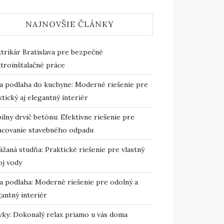
NAJNOVŠIE ČLÁNKY
ktrikár Bratislava pre bezpečné
troinštalačné práce
ta podlaha do kuchyne: Moderné riešenie pre
tický aj elegantný interiér
lny drvič betónu: Efektívne riešenie pre
acovanie stavebného odpadu
žaná studňa: Praktické riešenie pre vlastný
oj vody
ta podlaha: Moderné riešenie pre odolný a
antný interiér
ivky: Dokonalý relax priamo u vás doma