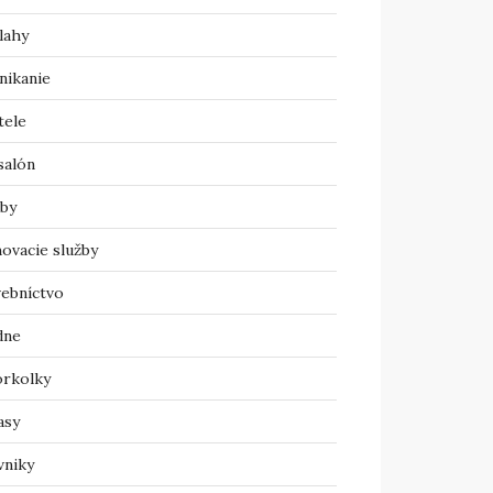
lahy
nikanie
tele
salón
žby
ovacie služby
vebníctvo
dne
orkolky
asy
vniky