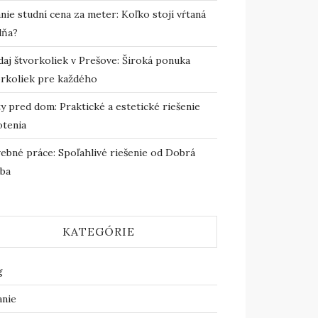
nie studní cena za meter: Koľko stojí vŕtaná
dňa?
daj štvorkoliek v Prešove: Široká ponuka
orkoliek pre každého
y pred dom: Praktické a estetické riešenie
otenia
vebné práce: Spoľahlivé riešenie od Dobrá
vba
KATEGÓRIE
g
anie