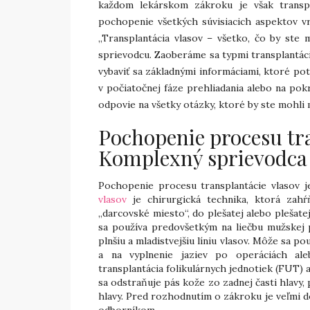
každom lekárskom zákroku je však transpl
pochopenie všetkých súvisiacich aspektov vr
„Transplantácia vlasov – všetko, čo by st
sprievodcu. Zaoberáme sa typmi transplant
vybaviť sa základnými informáciami, ktoré po
v počiatočnej fáze prehliadania alebo na po
odpovie na všetky otázky, ktoré by ste mohli m
Pochopenie procesu tra
Komplexný sprievodca
Pochopenie procesu transplantácie vlasov
vlasov
je chirurgická technika, ktorá zahŕ
„darcovské miesto“, do plešatej alebo plešatej
sa používa predovšetkým na liečbu mužskej pl
plnšiu a mladistvejšiu líniu vlasov. Môže sa po
a na vyplnenie jaziev po operáciách al
transplantácia folikulárnych jednotiek (FUT) a
sa odstraňuje pás kože zo zadnej časti hlavy,
hlavy. Pred rozhodnutím o zákroku je veľmi 