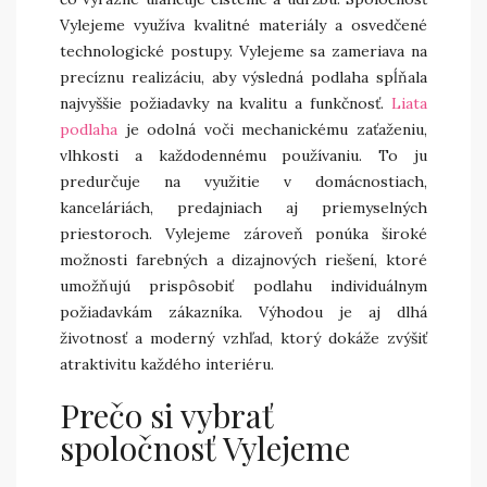
Vylejeme využíva kvalitné materiály a osvedčené
technologické postupy. Vylejeme sa zameriava na
precíznu realizáciu, aby výsledná podlaha spĺňala
najvyššie požiadavky na kvalitu a funkčnosť.
Liata
podlaha
je odolná voči mechanickému zaťaženiu,
vlhkosti a každodennému používaniu. To ju
predurčuje na využitie v domácnostiach,
kanceláriách, predajniach aj priemyselných
priestoroch. Vylejeme zároveň ponúka široké
možnosti farebných a dizajnových riešení, ktoré
umožňujú prispôsobiť podlahu individuálnym
požiadavkám zákazníka. Výhodou je aj dlhá
životnosť a moderný vzhľad, ktorý dokáže zvýšiť
atraktivitu každého interiéru.
Prečo si vybrať
spoločnosť Vylejeme