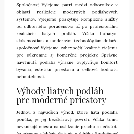
Spoločnosť Vylejeme patrí medzi odborníkov v
oblasti realizácie moderných podlahových
systémov. Vylejeme poskytuje komplexné služby
od odborného poradenstva až po profesionálnu
realizáciu liatych podláh. Vďaka bohatým
skúsenostiam a moderným technológiám dokáže
spoločnosť Vylejeme zabezpečiť kvalitné riešenia
pre súkromné aj komerčné projekty. Správne
navrhnutá podlaha výrazne ovplyvňuje komfort
bývania, estetiku priestoru a celkovú hodnotu
nehnuteľnosti.
Výhody liatych podláh
pre moderné priestory
Jednou z najväčších výhod, ktoré liata podlaha
ponúka, je jej bezškárový povrch. Vďaka tomu
nevznikajú miesta na usádzanie prachu a nečistôt,
čo výrazne uľahčuje čistenie a údržbu. Spoločnosť