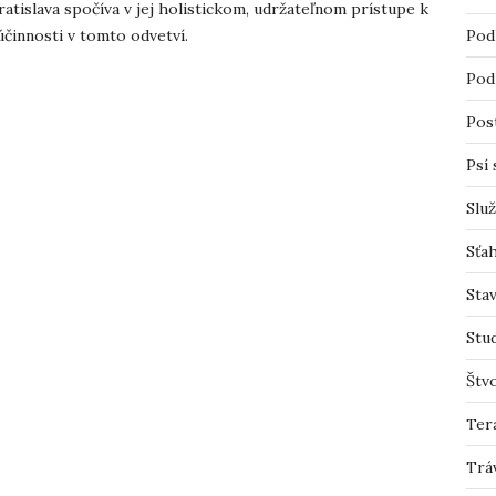
atislava spočíva v jej holistickom, udržateľnom prístupe k
účinnosti v tomto odvetví.
Pod
Pod
Pos
Psí 
Slu
Sťah
Sta
Stu
Štv
Ter
Trá