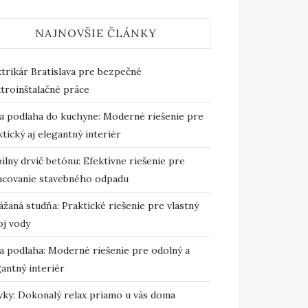
NAJNOVŠIE ČLÁNKY
ktrikár Bratislava pre bezpečné
troinštalačné práce
ta podlaha do kuchyne: Moderné riešenie pre
tický aj elegantný interiér
lny drvič betónu: Efektívne riešenie pre
acovanie stavebného odpadu
žaná studňa: Praktické riešenie pre vlastný
oj vody
ta podlaha: Moderné riešenie pre odolný a
antný interiér
ivky: Dokonalý relax priamo u vás doma