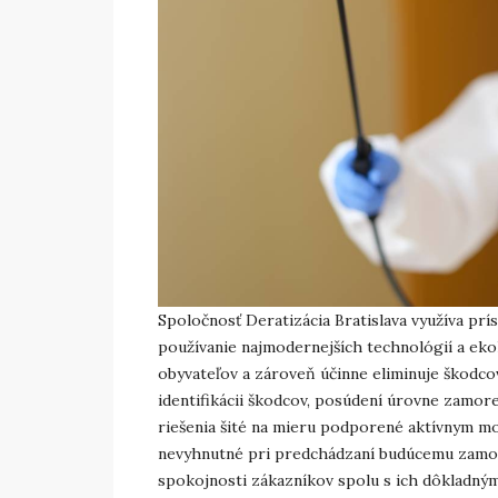
Spoločnosť Deratizácia Bratislava využíva pr
používanie najmodernejších technológií a ek
obyvateľov a zároveň účinne eliminuje škodcov.
identifikácii škodcov, posúdení úrovne zamoren
riešenia šité na mieru podporené aktívnym mo
nevyhnutné pri predchádzaní budúcemu zamore
spokojnosti zákazníkov spolu s ich dôkladným