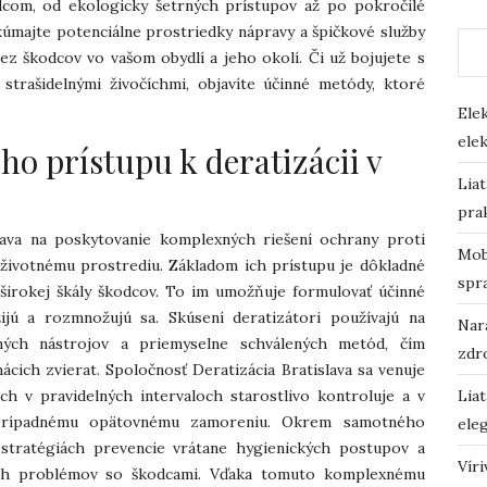
com, od ekologicky šetrných prístupov až po pokročilé
skúmajte potenciálne prostriedky nápravy a špičkové služby
z škodcov vo vašom obydlí a jeho okolí. Či už bojujete s
strašidelnými živočíchmi, objavíte účinné metódy, ktoré
Ele
elek
o prístupu k deratizácii v
Lia
prak
iava na poskytovanie komplexných riešení ochrany proti
Mobi
životnému prostrediu. Základom ich prístupu je dôkladné
spr
širokej škály škodcov. To im umožňuje formulovať účinné
jú a rozmnožujú sa. Skúsení deratizátori používajú na
Nará
ých nástrojov a priemyselne schválených metód, čím
zdr
cich zvierat. Spoločnosť Deratizácia Bratislava sa venuje
h v pravidelných intervaloch starostlivo kontroluje a v
Lia
a prípadnému opätovnému zamoreniu. Okrem samotného
eleg
 stratégiách prevencie vrátane hygienických postupov a
Vír
cich problémov so škodcami. Vďaka tomuto komplexnému