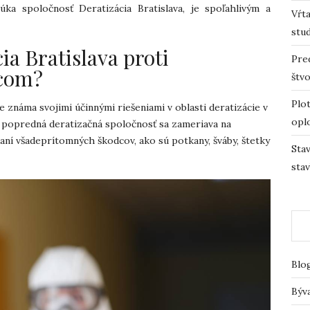
ka spoločnosť Deratizácia Bratislava, je spoľahlivým a
Vŕta
stu
ia Bratislava proti
Pre
com?
štv
Plot
e známa svojimi účinnými riešeniami v oblasti deratizácie v
opl
 popredná deratizačná spoločnosť sa zameriava na
aní všadeprítomných škodcov, ako sú potkany, šváby, štetky
Sta
sta
Blo
Býv