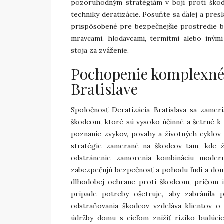
pozoruhodným stratégiám v boji proti škod
techniky deratizácie. Posuňte sa ďalej a pre
prispôsobené pre bezpečnejšie prostredie be
mravcami, hlodavcami, termitmi alebo inými 
stoja za zváženie.
Pochopenie komplexnéh
Bratislave
Spoločnosť Deratizácia Bratislava sa zamer
škodcom, ktoré sú vysoko účinné a šetrné k 
poznanie zvykov, povahy a životných cyklov 
stratégie zamerané na škodcov tam, kde ži
odstránenie zamorenia kombináciu modern
zabezpečujú bezpečnosť a pohodu ľudí a domá
dlhodobej ochrane proti škodcom, pričom ic
prípade potreby ošetruje, aby zabránil
odstraňovania škodcov vzdeláva klientov o
údržby domu s cieľom znížiť riziko budú