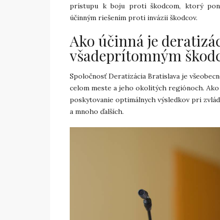
prístupu k boju proti škodcom, ktorý ponú
účinným riešením proti invázii škodcov.
Ako účinná je deratizác
všadeprítomným škod
Spoločnosť Deratizácia Bratislava je všeobecn
celom meste a jeho okolitých regiónoch. Ako
poskytovanie optimálnych výsledkov pri zvlád
a mnoho ďalších.