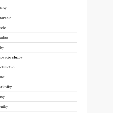
lahy
nikanie
tele
salón
žby
ovacie služby
vebníctvo
dne
orkolky
asy
vniky