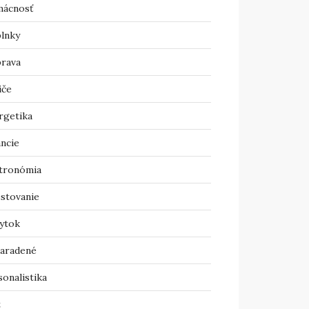
ácnosť
lnky
rava
iče
rgetika
ancie
tronómia
estovanie
ytok
aradené
onalistika
t