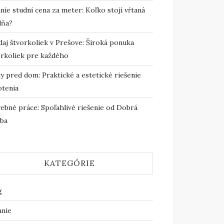
nie studní cena za meter: Koľko stojí vŕtaná
dňa?
daj štvorkoliek v Prešove: Široká ponuka
orkoliek pre každého
y pred dom: Praktické a estetické riešenie
otenia
vebné práce: Spoľahlivé riešenie od Dobrá
vba
KATEGÓRIE
g
anie