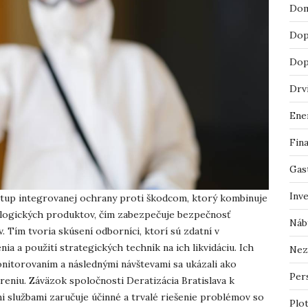
Dom
Dop
Dop
Drv
Ene
Fin
Gas
Inv
ístup integrovanej ochrany proti škodcom, ktorý kombinuje
ologických produktov, čím zabezpečuje bezpečnosť
Náb
 Tím tvoria skúsení odborníci, ktorí sú zdatní v
ia a použití strategických techník na ich likvidáciu. Ich
Nez
nitorovaním a následnými návštevami sa ukázali ako
Pers
niu. Záväzok spoločnosti Deratizácia Bratislava k
i službami zaručuje účinné a trvalé riešenie problémov so
Plo